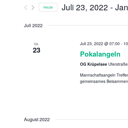
Ansichten,
Veranstaltungen
Juli 23, 2022
 - 
Jan
Heute
Schlüsselwort.
Navigation
Datum
wählen.
Juli 2022
Juli 23, 2022 @ 07:00
-
10
SA.
23
Pokalangeln
OG Krüpelsee
Uferstraße
Mannschaftsangeln Treffen
gemeinsames Beisammense
August 2022