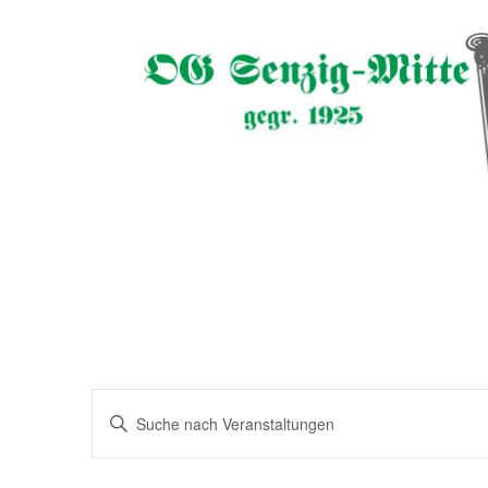
Veranstaltungen
Bitte
Suche
Schlüsselwort
eingeben.
und
Suche
nach