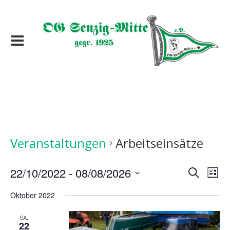
Veranstaltungen
Arbeitseinsätze
Veranst
Ver
22/10/2022
 - 
08/08/2026
Suche
Liste
Ans
Suche
Datum
Nav
wählen.
Oktober 2022
und
Ansicht
SA.
22
Navigat