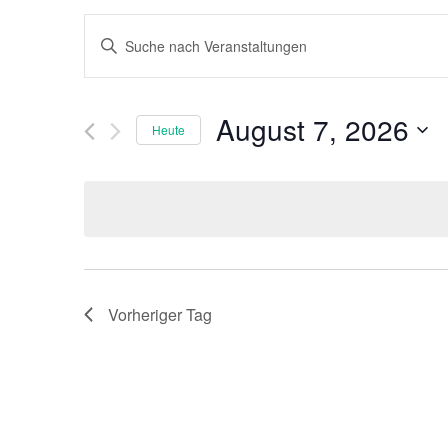
Veranstaltungen
Bitte
Suche
Schlüsselwort
eingeben.
und
Suche
nach
Ansichten,
Veranstaltungen
August 7, 2026
Heute
Schlüsselwort.
Navigation
Datum
wählen.
Vorheriger Tag